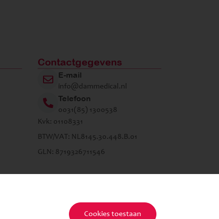
Contactgegevens
E-mail
info@dammedical.nl
Telefoon
0031(85) 1300538
Kvk: 01108331
BTW/VAT: NL8145.30.448.B.01
GLN: 8719326711546
Cookies toestaan