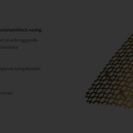
tstabiliteit nodig
efect overbruggende
alveolaire
ragende botgebieden
hroeven