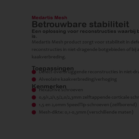
Medartis Mesh
Betrouwbare stabiliteit
Een oplossing voor reconstructies waarbij bo
is.
Medartis Mesh product zorgt voor stabiliteit in d
reconstructies in niet-dragende botgebieden of bij 
kaakverbreding.
Toepassingen
Defect-overbruggende reconstructies in niet-d
Alveolaire kaakverbreding/verhoging
Kenmerken
HexaDrive schroeven
0,9/1,2/1,5/2,0/2,3mm zelftappende corticale sc
1,5 en 2,0mm SpeedTip-schroeven (zelfborend)
Mesh-dikte: 0,1-0,3mm (verschillende maten)