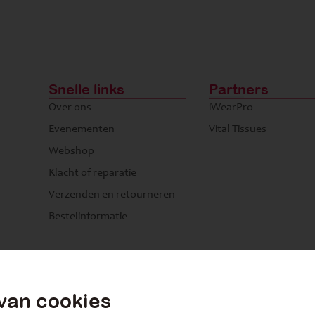
Snelle links
Partners
Over ons
iWearPro
Evenementen
Vital Tissues
Webshop
Klacht of reparatie
Verzenden en retourneren
Bestelinformatie
van cookies