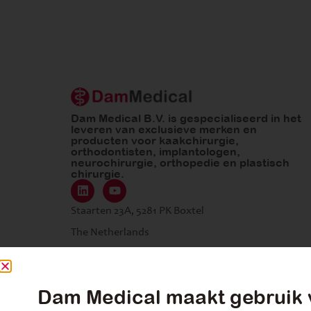
Dam Medical B.V. is gespecialiseerd in het
leveren van exclusieve merken en
producten voor kaakchirurgie,
orthodontisten, implantologen,
neurochirurgie, orthopedie en plastisch
chirurgie.
Staarten 23A, 5281 PK Boxtel
The Netherlands
Dam Medical maakt gebruik 