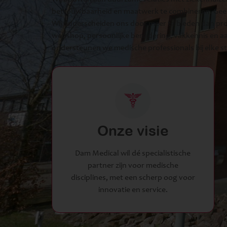
betrouwbaarheid en maatwerk te combineren. Geen
Wij onderscheiden ons door meer te bieden dan pro
webshop, persoonlijke benadering, vakkennis en 
ondersteunen we medische professionals bij elke s
Onze visie
Dam Medical wil dé specialistische
partner zijn voor medische
disciplines, met een scherp oog voor
innovatie en service.