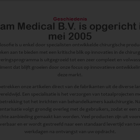
Geschiedenis
am Medical B.V. is opgericht 
mei 2005
losofie is u enkel door specialisten ontwikkelde chirurgische prod
eken aan te bieden met een kritische blik op innovaties in de chirurg
veringsprogramma is uitgegroeid tot een zeer compleet en volwas
iment dat blijft groeien door onze focus op innovatieve ontwikkeli
deze markt.
betrekken onze artikelen direct van de fabrikanten uit de diverse l
ereldwijd. Een specialisatie is het verzorgen van totaalprojecten m
betrekking tot het inrichten van behandelkamers kaakchirurgie. N
entarisatie volgt grondig overleg met de gebruikers, zodat er een 
chte aanbieding gemaakt kan worden. Veel producten zijn uit voor
everbaar en er wordt gestreefd naar een standaard levertijd van tw
werkdagen na ontvangst van uw opdracht.