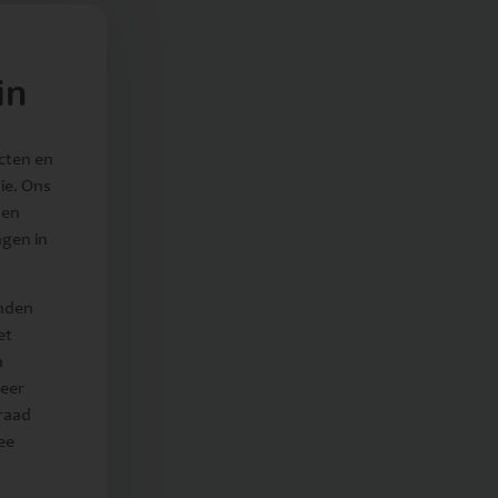
in
ucten en
ie. Ons
sen
ngen in
anden
et
a
zeer
raad
ee