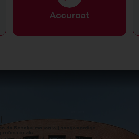
Accuraat
l
nen de Benelux maken wij hoogwaardige
professionals.
 klinieken en specialisten door expertise,