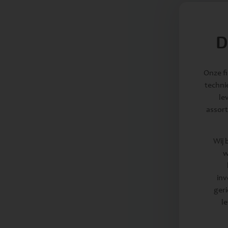
D
Onze fi
techni
le
assort
Wij 
w
inv
geri
l