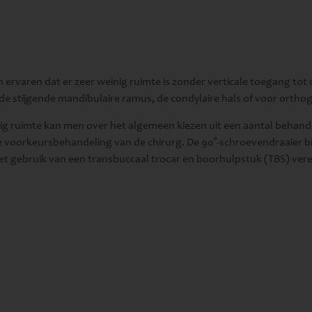
n ervaren dat er zeer weinig ruimte is zonder verticale toegang to
 de stijgende mandibulaire ramus, de condylaire hals of voor orth
inig ruimte kan men over het algemeen kiezen uit een aantal beh
e voorkeursbehandeling van de chirurg. De 90°-schroevendraaier bie
t gebruik van een transbuccaal trocar en boorhulpstuk (TBS) vereis