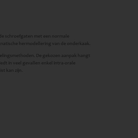
t de schroefgaten met een normale
ognatische hermodellering van de onderkaak.
andelingsmethoden. De gekozen aanpak hangt
dt in veel gevallen enkel intra-orale
t kan zijn.