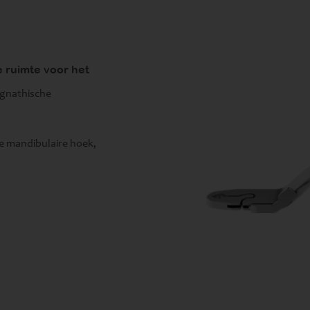
e ruimte voor het
ognathische
e mandibulaire hoek,