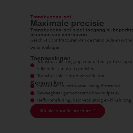
Transbuccaal set
Maximale precisie
Transbuccaal set biedt toegang bij beperkt
plaatsen van schroeven.
Geschikt voor fracturen van de mandibula en orth
behandelingen.
Toepassingen
Transbuccale toegang voor osteosynthese op d
stijgende ramus en condylus
Transbuccale schroefverwijdering
Kenmerken
Intra-oraal en extra-oraal wang distractor
Beweegbaar gemonteerde boorhulpstuk
Hefboomsluiting, bajonetsluiting en kliksluiting
Klik hier voor de brochure