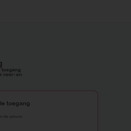
g
e toegang
e voor- en
ale toegang
an de zenuw