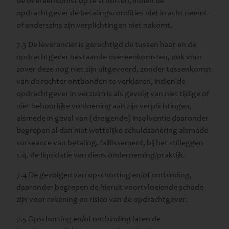
de overeenkomst op te schorten, indien de
opdrachtgever de betalingscondities niet in acht neemt
of anderszins zijn verplichtingen niet nakomt.
7.3 De leverancier is gerechtigd de tussen haar en de
opdrachtgever bestaande overeenkomsten, ook voor
zover deze nog niet zijn uitgevoerd, zonder tussenkomst
van de rechter ontbonden te verklaren, indien de
opdrachtgever in verzuim is als gevolg van niet tijdige of
niet behoorlijke voldoening aan zijn verplichtingen,
alsmede in geval van (dreigende) insolventie daaronder
begrepen al dan niet wettelijke schuldsanering alsmede
surseance van betaling, faillissement, bij het stilleggen
c.q. de liquidatie van diens onderneming/praktijk.
7.4 De gevolgen van opschorting en/of ontbinding,
daaronder begrepen de hieruit voortvloeiende schade
zijn voor rekening en risico van de opdrachtgever.
7.5 Opschorting en/of ontbinding laten de